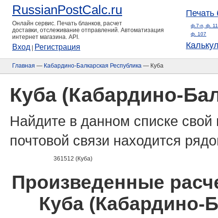
RussianPostCalc.ru
Печать 
Онлайн сервис. Печать бланков, расчет
ф.7-п, ф. 1
доставки, отслеживание отправлений. Автоматизация
ф. 107
интернет магазина. API.
Кальку
Вход
Регистрация
|
Главная
—
Кабардино-Балкарская Республика
— Куба
Куба (Кабардино-Ба
Найдите в данном списке свой 
почтовой связи находится рядо
361512 (Куба)
Произведенные расче
Куба (Кабардино-Б