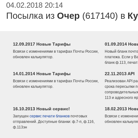
04.02.2018 20:14
Посылка из
Очер
(617140) в
Ку
12.09.2017 Новые Тарифы
01.09.2014 Нов
Всвязи с изменениями в тарифах Почты России,
Новый бланк почто
обновлен калькулятор.
платежа. Если у В
бланк ф.113, печа
14.01.2014 Новые Тарифы
22.11.2013 API
Всвязи с изменениями в тарифах Почты России,
Реализован API ра
обновлен калькулятор.
срока пересылки п
сопроводительных 
113 и адресного я
16.10.2013 Новый сервис!
18.02.2013 Но
Запущен
сервис печати бланков
почтовых
Всвязи с изменени
отправлений. Доступные бланки: ф.7-п, ф.116,
обновлен калькуля
ф.113эн