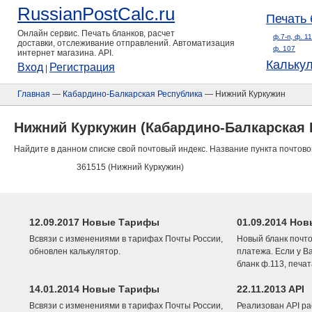
RussianPostCalc.ru
Печать 
Онлайн сервис. Печать бланков, расчет
ф.7-п, ф. 1
доставки, отслеживание отправлений. Автоматизация
ф. 107
интернет магазина. API.
Кальку
Вход
Регистрация
|
Главная
—
Кабардино-Балкарская Республика
— Нижний Куркужин
Нижний Куркужин (Кабардино-Балкарская 
Найдите в данном списке свой почтовый индекс. Название пункта почтово
361515 (Нижний Куркужин)
12.09.2017 Новые Тарифы
01.09.2014 Нов
Всвязи с изменениями в тарифах Почты России,
Новый бланк почто
обновлен калькулятор.
платежа. Если у В
бланк ф.113, печа
14.01.2014 Новые Тарифы
22.11.2013 API
Всвязи с изменениями в тарифах Почты России,
Реализован API ра