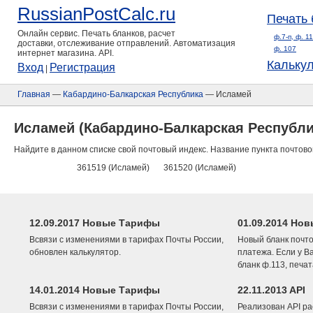
RussianPostCalc.ru
Печать 
Онлайн сервис. Печать бланков, расчет
ф.7-п, ф. 1
доставки, отслеживание отправлений. Автоматизация
ф. 107
интернет магазина. API.
Кальку
Вход
Регистрация
|
Главная
—
Кабардино-Балкарская Республика
— Исламей
Исламей (Кабардино-Балкарская Республи
Найдите в данном списке свой почтовый индекс. Название пункта почтово
361519 (Исламей)
361520 (Исламей)
12.09.2017 Новые Тарифы
01.09.2014 Нов
Всвязи с изменениями в тарифах Почты России,
Новый бланк почто
обновлен калькулятор.
платежа. Если у В
бланк ф.113, печа
14.01.2014 Новые Тарифы
22.11.2013 API
Всвязи с изменениями в тарифах Почты России,
Реализован API ра