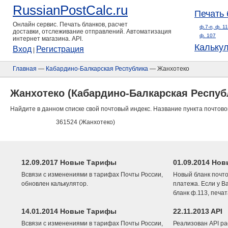
RussianPostCalc.ru
Печать 
Онлайн сервис. Печать бланков, расчет
ф.7-п, ф. 1
доставки, отслеживание отправлений. Автоматизация
ф. 107
интернет магазина. API.
Кальку
Вход
Регистрация
|
Главная
—
Кабардино-Балкарская Республика
— Жанхотеко
Жанхотеко (Кабардино-Балкарская Респуб
Найдите в данном списке свой почтовый индекс. Название пункта почтово
361524 (Жанхотеко)
12.09.2017 Новые Тарифы
01.09.2014 Нов
Всвязи с изменениями в тарифах Почты России,
Новый бланк почто
обновлен калькулятор.
платежа. Если у В
бланк ф.113, печа
14.01.2014 Новые Тарифы
22.11.2013 API
Всвязи с изменениями в тарифах Почты России,
Реализован API ра