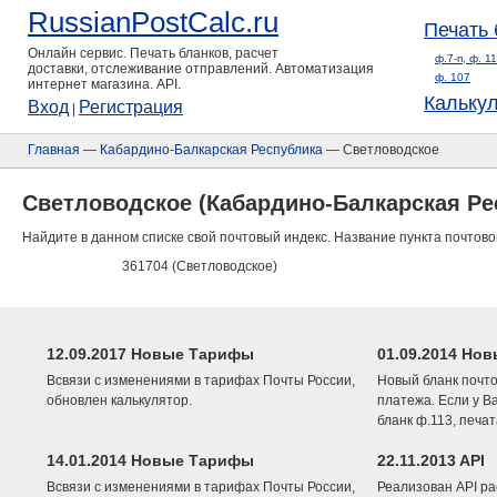
RussianPostCalc.ru
Печать 
Онлайн сервис. Печать бланков, расчет
ф.7-п, ф. 1
доставки, отслеживание отправлений. Автоматизация
ф. 107
интернет магазина. API.
Кальку
Вход
Регистрация
|
Главная
—
Кабардино-Балкарская Республика
— Светловодское
Светловодское (Кабардино-Балкарская Ре
Найдите в данном списке свой почтовый индекс. Название пункта почтово
361704 (Светловодское)
12.09.2017 Новые Тарифы
01.09.2014 Нов
Всвязи с изменениями в тарифах Почты России,
Новый бланк почто
обновлен калькулятор.
платежа. Если у В
бланк ф.113, печа
14.01.2014 Новые Тарифы
22.11.2013 API
Всвязи с изменениями в тарифах Почты России,
Реализован API ра