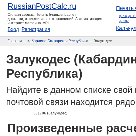
RussianPostCalc.ru
Печать 
Онлайн сервис. Печать бланков, расчет
ф.7-п, ф. 1
доставки, отслеживание отправлений. Автоматизация
ф. 107
интернет магазина. API.
Кальку
Вход
Регистрация
|
Главная
—
Кабардино-Балкарская Республика
— Залукодес
Залукодес (Кабарди
Республика)
Найдите в данном списке свой 
почтовой связи находится рядо
361706 (Залукодес)
Произведенные расче