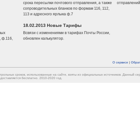
срока пересылки почтового отправления, а также
отправлений
сопроводительных бланков по формам 116, 112,
113 и адресного ярлыка ф.7
18.02.2013 Новые Тарифы
вых
Всвязи с изменениями в тарифах Почты России,
 ф.116,
обновлен калькулятор.
О сервисе
|
Обрат
трольных сроков, использованные на сайте, взяты из официальных источников. Данный с
доставляется бесплатно. 2010-2020 год.