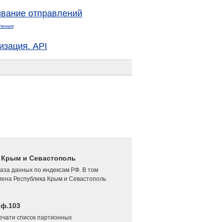
вание отправлений
ления
изация. API
4 Крым и Севастополь
аза данных по индексам РФ. В том
лена Республика Крым и Севастополь
 ф.103
печати список партионных