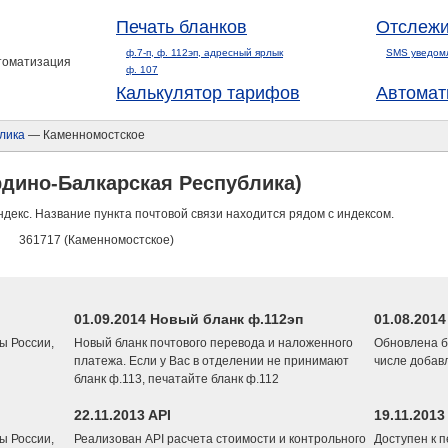
Печать бланков
Отслежи
ф.7-п, ф. 112эп, адресный ярлык
SMS уведом
втоматизация
ф. 107
Калькулятор тарифов
Автомат
лика
— Каменномостское
рдино-Балкарская Республика)
ндекс. Название пункта почтовой связи находится рядом с индексом.
361717 (Каменномостское)
01.09.2014 Новый бланк ф.112эп
01.08.201
ы России,
Новый бланк почтового перевода и наложенного
Обновлена б
платежа. Если у Вас в отделении не принимают
числе добав
бланк ф.113, печатайте бланк ф.112
22.11.2013 API
19.11.2013
ы России,
Реализован API расчета стоимости и контрольного
Доступен к 