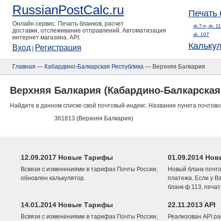
RussianPostCalc.ru
Печать 
Онлайн сервис. Печать бланков, расчет
ф.7-п, ф. 1
доставки, отслеживание отправлений. Автоматизация
ф. 107
интернет магазина. API.
Кальку
Вход
Регистрация
|
Главная
—
Кабардино-Балкарская Республика
— Верхняя Балкария
Верхняя Балкария (Кабардино-Балкарская
Найдите в данном списке свой почтовый индекс. Название пункта почтово
361813 (Верхняя Балкария)
12.09.2017 Новые Тарифы
01.09.2014 Нов
Всвязи с изменениями в тарифах Почты России,
Новый бланк почто
обновлен калькулятор.
платежа. Если у В
бланк ф.113, печа
14.01.2014 Новые Тарифы
22.11.2013 API
Всвязи с изменениями в тарифах Почты России,
Реализован API ра