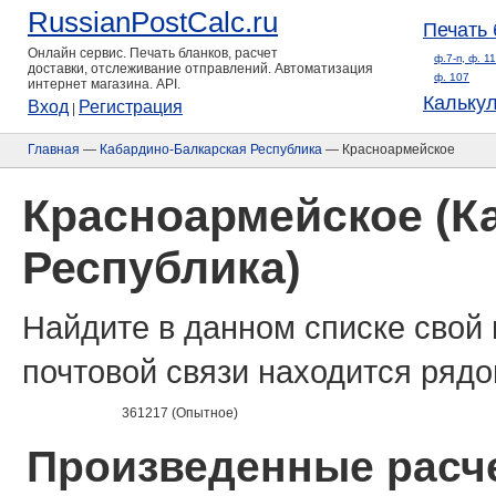
RussianPostCalc.ru
Печать 
Онлайн сервис. Печать бланков, расчет
ф.7-п, ф. 1
доставки, отслеживание отправлений. Автоматизация
ф. 107
интернет магазина. API.
Кальку
Вход
Регистрация
|
Главная
—
Кабардино-Балкарская Республика
— Красноармейское
Красноармейское (К
Республика)
Найдите в данном списке свой 
почтовой связи находится рядо
361217 (Опытное)
Произведенные расче