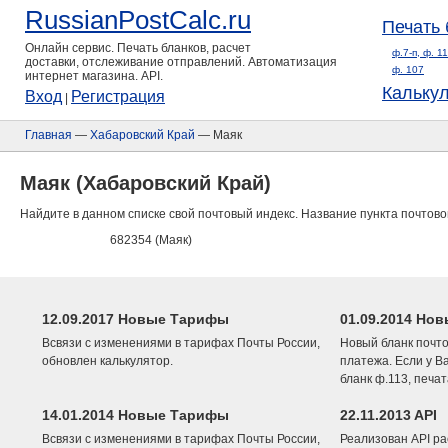
RussianPostCalc.ru
Печать 
Онлайн сервис. Печать бланков, расчет
ф.7-п, ф. 1
доставки, отслеживание отправлений. Автоматизация
ф. 107
интернет магазина. API.
Кальку
Вход
Регистрация
|
Главная
—
Хабаровский Край
— Маяк
Маяк (Хабаровский Край)
Найдите в данном списке свой почтовый индекс. Название пункта почтово
682354 (Маяк)
12.09.2017 Новые Тарифы
01.09.2014 Нов
Всвязи с изменениями в тарифах Почты России,
Новый бланк почто
обновлен калькулятор.
платежа. Если у В
бланк ф.113, печа
14.01.2014 Новые Тарифы
22.11.2013 API
Всвязи с изменениями в тарифах Почты России,
Реализован API ра