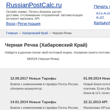
RussianPostCalc.ru
Печать 
Онлайн сервис. Печать бланков, расчет
ф.7-п, ф. 1
доставки, отслеживание отправлений. Автоматизация
ф. 107
интернет магазина. API.
Кальку
Вход
Регистрация
|
Главная
—
Хабаровский Край
— Черная Речка
Черная Речка (Хабаровский Край)
Найдите в данном списке свой почтовый индекс. Название пункта почтово
680528 (Черная Речка)
12.09.2017 Новые Тарифы
01.09.2014 Нов
Всвязи с изменениями в тарифах Почты России,
Новый бланк почто
обновлен калькулятор.
платежа. Если у В
бланк ф.113, печа
14.01.2014 Новые Тарифы
22.11.2013 API
Всвязи с изменениями в тарифах Почты России,
Реализован API ра