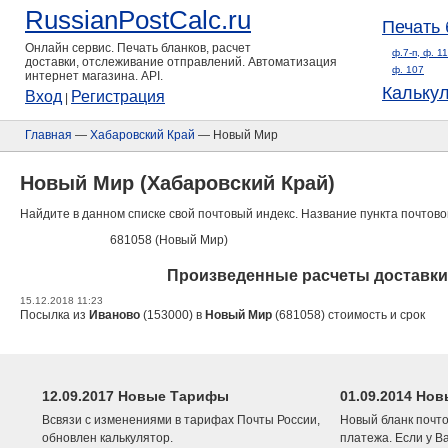
RussianPostCalc.ru
Печать 
Онлайн сервис. Печать бланков, расчет
ф.7-п, ф. 1
доставки, отслеживание отправлений. Автоматизация
ф. 107
интернет магазина. API.
Кальку
Вход
Регистрация
|
Главная
—
Хабаровский Край
— Новый Мир
Новый Мир (Хабаровский Край)
Найдите в данном списке свой почтовый индекс. Название пункта почтово
681058 (Новый Мир)
Произведенные расчеты доставки
15.12.2018 11:23
Посылка из
Иваново
(153000) в
Новый Мир
(681058) стоимость и срок
12.09.2017 Новые Тарифы
01.09.2014 Нов
Всвязи с изменениями в тарифах Почты России,
Новый бланк почто
обновлен калькулятор.
платежа. Если у В