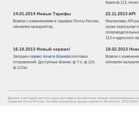
бланк ф.113, печа
14.01.2014 Новые Тарифы
22.11.2013 API
Всвязи с изменениями в тарифах Почты России,
Реализован API ра
обновлен калькулятор.
срока пересылки п
сопроводительных 
113 и адресного я
16.10.2013 Новый сервис!
18.02.2013 Но
Запущен
сервис печати бланков
почтовых
Всвязи с изменени
отправлений. Доступные бланки: ф.7-п, ф.116,
обновлен калькуля
ф.113эн
Данные и методики расчета цены доставки и контрольных сроков, использованные на
сервисом Почты России. Онлайн калькулятор предоставляется бесплатно. 2010-2020 