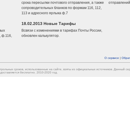
срока пересылки почтового отправления, а также
отправлений
сопроводительных бланков по формам 116, 112,
113 и адресного ярлыка ф.7
18.02.2013 Новые Тарифы
вых
Всвязи с изменениями в тарифах Почты России,
 ф.116,
обновлен калькулятор.
О сервисе
|
Обрат
трольных сроков, использованные на сайте, взяты из официальных источников. Данный с
доставляется бесплатно. 2010-2020 год.