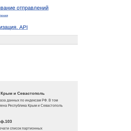
вание отправлений
ления
изация. API
4 Крым и Севастополь
аза данных по индексам РФ. В том
лена Республика Крым и Севастополь
 ф.103
печати список партионных