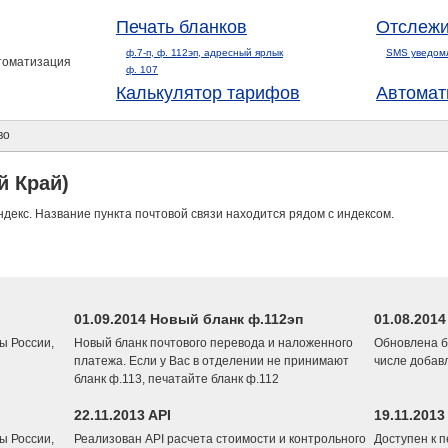
Печать бланков
Отслежи
ф.7-п, ф. 112эп, адресный ярлык
SMS уведом
втоматизация
ф. 107
Калькулятор тарифов
Автомат
во
й Край)
ндекс. Название пункта почтовой связи находится рядом с индексом.
01.09.2014 Новый бланк ф.112эп
01.08.201
ы России,
Новый бланк почтового перевода и наложенного
Обновлена б
платежа. Если у Вас в отделении не принимают
числе добав
бланк ф.113, печатайте бланк ф.112
22.11.2013 API
19.11.2013
ы России,
Реализован API расчета стоимости и контрольного
Доступен к 