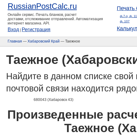
RussianPostCalc.ru
Печать 
Онлайн сервис. Печать бланков, расчет
ф.7-п, ф. 1
доставки, отслеживание отправлений. Автоматизация
ф. 107
интернет магазина. API.
Кальку
Вход
Регистрация
|
Главная
—
Хабаровский Край
— Таежное
Таежное (Хабаровски
Найдите в данном списке свой 
почтовой связи находится рядо
680043 (Хабаровск 43)
Произведенные расче
Таежное (Ха