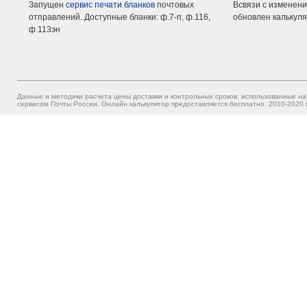
Запущен
сервис печати бланков
почтовых
Всвязи с изменени
отправлений. Доступные бланки: ф.7-п, ф.116,
обновлен калькуля
ф.113эн
Данные и методики расчета цены доставки и контрольных сроков, использованные на
сервисом Почты России. Онлайн калькулятор предоставляется бесплатно. 2010-2020 