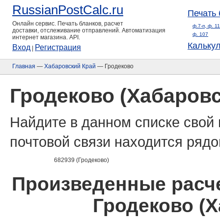
RussianPostCalc.ru
Печать 
Онлайн сервис. Печать бланков, расчет
ф.7-п, ф. 1
доставки, отслеживание отправлений. Автоматизация
ф. 107
интернет магазина. API.
Кальку
Вход
Регистрация
|
Главная
—
Хабаровский Край
— Гродеково
Гродеково (Хабаровс
Найдите в данном списке свой 
почтовой связи находится рядо
682939 (Гродеково)
Произведенные расче
Гродеково (Х