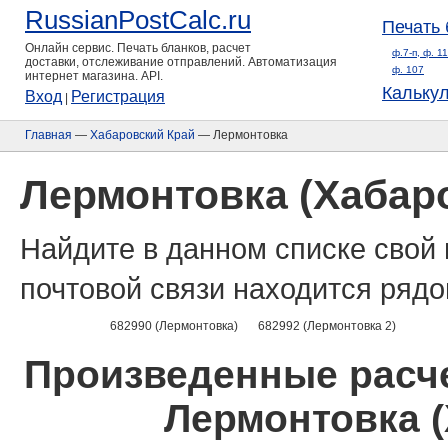
RussianPostCalc.ru
Печать 
Онлайн сервис. Печать бланков, расчет
ф.7-п, ф. 1
доставки, отслеживание отправлений. Автоматизация
ф. 107
интернет магазина. API.
Кальку
Вход
Регистрация
|
Главная
—
Хабаровский Край
— Лермонтовка
Лермонтовка (Хабар
Найдите в данном списке свой 
почтовой связи находится рядо
682990 (Лермонтовка)
682992 (Лермонтовка 2)
Произведенные расче
Лермонтовка (