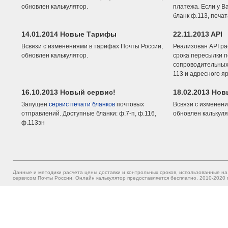
обновлен калькулятор.
платежа. Если у В
бланк ф.113, печа
14.01.2014 Новые Тарифы
22.11.2013 API
Всвязи с изменениями в тарифах Почты России,
Реализован API ра
обновлен калькулятор.
срока пересылки п
сопроводительных 
113 и адресного я
16.10.2013 Новый сервис!
18.02.2013 Но
Запущен
сервис печати бланков
почтовых
Всвязи с изменени
отправлений. Доступные бланки: ф.7-п, ф.116,
обновлен калькуля
ф.113эн
Данные и методики расчета цены доставки и контрольных сроков, использованные на
сервисом Почты России. Онлайн калькулятор предоставляется бесплатно. 2010-2020 