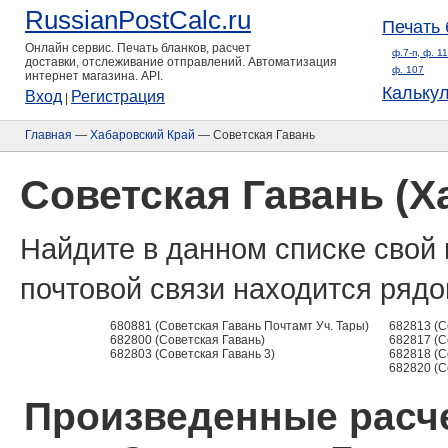
RussianPostCalc.ru
Печать 
Онлайн сервис. Печать бланков, расчет
ф.7-п, ф. 1
доставки, отслеживание отправлений. Автоматизация
ф. 107
интернет магазина. API.
Кальку
Вход
Регистрация
|
Главная
—
Хабаровский Край
— Советская Гавань
Советская Гавань (Х
Найдите в данном списке свой 
почтовой связи находится рядо
680881 (Советская Гавань Почтамт Уч. Тары)
682813 (С
682800 (Советская Гавань)
682817 (С
682803 (Советская Гавань 3)
682818 (С
682820 (С
Произведенные расче