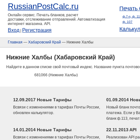
RussianPostCalc.ru
Печать 
Онлайн сервис. Печать бланков, расчет
ф.7-п, ф. 1
доставки, отслеживание отправлений. Автоматизация
ф. 107
интернет магазина. API.
Кальку
Вход
Регистрация
|
Главная
—
Хабаровский Край
— Нижние Халбы
Нижние Халбы (Хабаровский Край)
Найдите в данном списке свой почтовый индекс. Название пункта почтово
681066 (Нижние Халбы)
12.09.2017 Новые Тарифы
01.09.2014 Нов
Всвязи с изменениями в тарифах Почты России,
Новый бланк почто
обновлен калькулятор.
платежа. Если у В
бланк ф.113, печа
14.01.2014 Новые Тарифы
22.11.2013 API
Всвязи с изменениями в тарифах Почты России,
Реализован API ра