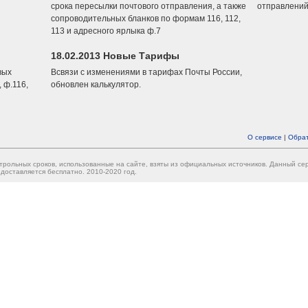
срока пересылки почтового отправления, а также
отправлений
сопроводительных бланков по формам 116, 112,
113 и адресного ярлыка ф.7
18.02.2013 Новые Тарифы
вых
Всвязи с изменениями в тарифах Почты России,
 ф.116,
обновлен калькулятор.
О сервисе
|
Обрат
трольных сроков, использованные на сайте, взяты из официальных источников. Данный с
доставляется бесплатно. 2010-2020 год.