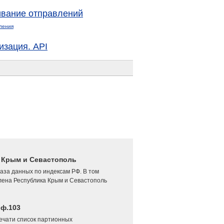
вание отправлений
ления
изация. API
4 Крым и Севастополь
аза данных по индексам РФ. В том
лена Республика Крым и Севастополь
 ф.103
печати список партионных