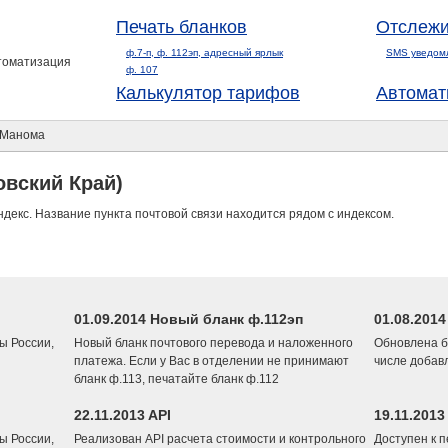
Печать бланков
Отслежи
ф.7-п, ф. 112эп, адресный ярлык
SMS уведом
втоматизация
ф. 107
Калькулятор тарифов
Автомат
 Манома
вский Край)
ндекс. Название пункта почтовой связи находится рядом с индексом.
01.09.2014 Новый бланк ф.112эп
01.08.201
ы России,
Новый бланк почтового перевода и наложенного
Обновлена б
платежа. Если у Вас в отделении не принимают
числе добав
бланк ф.113, печатайте бланк ф.112
22.11.2013 API
19.11.2013
ы России,
Реализован API расчета стоимости и контрольного
Доступен к 