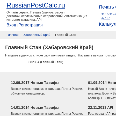
RussianPostCalc.ru
Печать 
Онлайн сервис. Печать бланков, расчет
ф.7-п, ф. 1
доставки, отслеживание отправлений. Автоматизация
ф. 107
интернет магазина. API.
Кальку
Вход
Регистрация
|
Главная
—
Хабаровский Край
— Главный Стан
Главный Стан (Хабаровский Край)
Найдите в данном списке свой почтовый индекс. Название пункта почтово
682384 (Главный Стан)
12.09.2017 Новые Тарифы
01.09.2014 Нов
Всвязи с изменениями в тарифах Почты России,
Новый бланк почто
обновлен калькулятор.
платежа. Если у В
бланк ф.113, печа
14.01.2014 Новые Тарифы
22.11.2013 API
Всвязи с изменениями в тарифах Почты России,
Реализован API ра