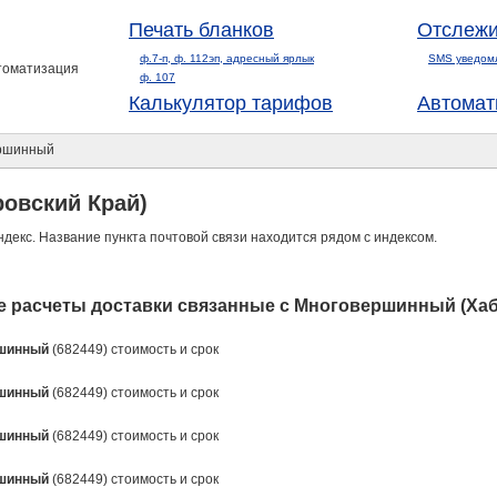
Печать бланков
Отслежи
ф.7-п, ф. 112эп, адресный ярлык
SMS уведом
втоматизация
ф. 107
Калькулятор тарифов
Автомат
ршинный
овский Край)
ндекс. Название пункта почтовой связи находится рядом с индексом.
 расчеты доставки связанные с Многовершинный (Хаб
шинный
(682449) стоимость и срок
шинный
(682449) стоимость и срок
шинный
(682449) стоимость и срок
шинный
(682449) стоимость и срок