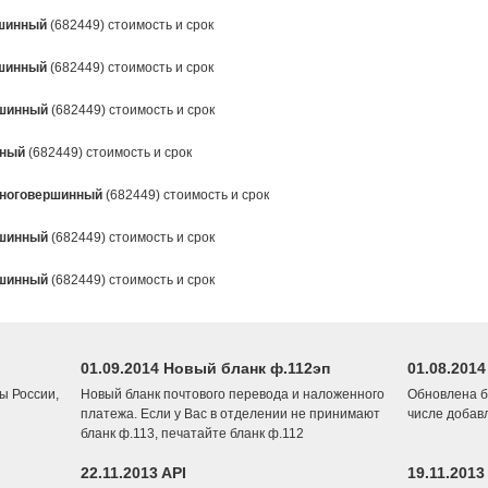
шинный
(682449) стоимость и срок
шинный
(682449) стоимость и срок
шинный
(682449) стоимость и срок
нный
(682449) стоимость и срок
ноговершинный
(682449) стоимость и срок
шинный
(682449) стоимость и срок
шинный
(682449) стоимость и срок
01.09.2014 Новый бланк ф.112эп
01.08.201
ы России,
Новый бланк почтового перевода и наложенного
Обновлена б
платежа. Если у Вас в отделении не принимают
числе добав
бланк ф.113, печатайте бланк ф.112
22.11.2013 API
19.11.2013