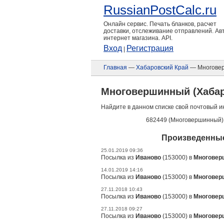
RussianPostCalc.ru
Онлайн сервис. Печать бланков, расчет
доставки, отслеживание отправлений. А
интернет магазина. API.
Вход
Регистрация
|
Главная
—
Хабаровский Край
— Многове
Многовершинный (Хабар
Найдите в данном списке свой почтовый и
682449 (Многовершинный)
Произведенные
25.01.2019 09:36
Посылка из
Иваново
(153000) в
Многовер
14.01.2019 14:16
Посылка из
Иваново
(153000) в
Многовер
27.11.2018 10:43
Посылка из
Иваново
(153000) в
Многовер
27.11.2018 09:27
Посылка из
Иваново
(153000) в
Многовер