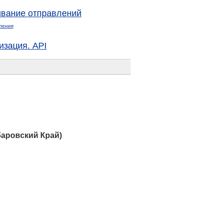
вание отправлений
ления
изация. API
аровский Край)