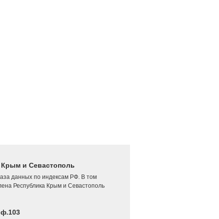
4 Крым и Севастополь
аза данных по индексам РФ. В том
лена Республика Крым и Севастополь
 ф.103