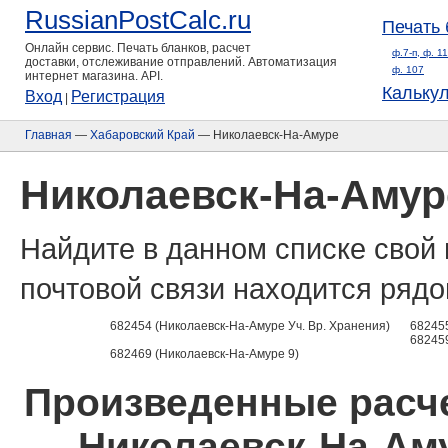
RussianPostCalc.ru
Печать 
Онлайн сервис. Печать бланков, расчет
ф.7-п, ф. 1
доставки, отслеживание отправлений. Автоматизация
ф. 107
интернет магазина. API.
Кальку
Вход
Регистрация
|
Главная
—
Хабаровский Край
— Николаевск-На-Амуре
Николаевск-На-Амур
Найдите в данном списке свой 
почтовой связи находится рядо
682454 (Николаевск-На-Амуре Уч. Вр. Хранения)
68245
68245
682469 (Николаевск-На-Амуре 9)
Произведенные расче
Николаевск-На-Аму