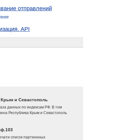
вание отправлений
ления
изация. API
4 Крым и Севастополь
аза данных по индексам РФ. В том
лена Республика Крым и Севастополь
 ф.103
печати список партионных