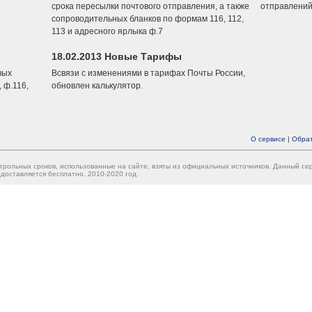
срока пересылки почтового отправления, а также
отправлений
сопроводительных бланков по формам 116, 112,
113 и адресного ярлыка ф.7
18.02.2013 Новые Тарифы
вых
Всвязи с изменениями в тарифах Почты России,
 ф.116,
обновлен калькулятор.
О сервисе
|
Обрат
трольных сроков, использованные на сайте, взяты из официальных источников. Данный с
доставляется бесплатно. 2010-2020 год.