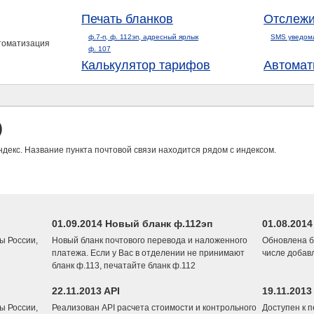
Печать бланков
Отслежи
ф.7-п, ф. 112эп, адресный ярлык
SMS уведом
втоматизация
ф. 107
Калькулятор тарифов
Автомат
)
ндекс. Название пункта почтовой связи находится рядом с индексом.
01.09.2014 Новый бланк ф.112эп
01.08.201
ы России,
Новый бланк почтового перевода и наложенного
Обновлена б
платежа. Если у Вас в отделении не принимают
числе добав
бланк ф.113, печатайте бланк ф.112
22.11.2013 API
19.11.2013
ы России,
Реализован API расчета стоимости и контрольного
Доступен к 