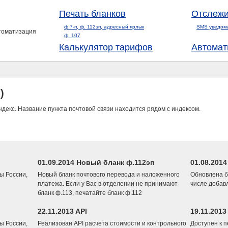
Печать бланков
Отслежи
ф.7-п, ф. 112эп, адресный ярлык
SMS уведом
втоматизация
ф. 107
Калькулятор тарифов
Автомат
)
ндекс. Название пункта почтовой связи находится рядом с индексом.
01.09.2014 Новый бланк ф.112эп
01.08.201
ы России,
Новый бланк почтового перевода и наложенного
Обновлена б
платежа. Если у Вас в отделении не принимают
числе добав
бланк ф.113, печатайте бланк ф.112
22.11.2013 API
19.11.2013
ы России,
Реализован API расчета стоимости и контрольного
Доступен к 