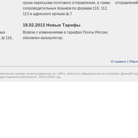
срока пересылки почтового отправления, а также
отправлений
сопроводительных бланков по формам 116, 112,
113 и адресного ярлыка ф.7
18.02.2013 Новые Тарифы
вых
Всвязи с изменениями в тарифах Почты России,
 ф.116,
обновлен калькулятор.
О сервисе
|
Обрат
трольных сроков, использованные на сайте, взяты из официальных источников. Данный с
доставляется бесплатно. 2010-2020 год.