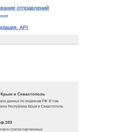
вание отправлений
ления
изация. API
4 Крым и Севастополь
аза данных по индексам РФ. В том
лена Республика Крым и Севастополь
 ф.103
печати список партионных