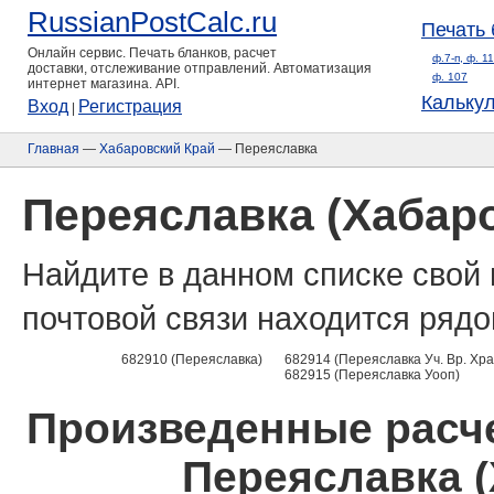
RussianPostCalc.ru
Печать 
Онлайн сервис. Печать бланков, расчет
ф.7-п, ф. 1
доставки, отслеживание отправлений. Автоматизация
ф. 107
интернет магазина. API.
Кальку
Вход
Регистрация
|
Главная
—
Хабаровский Край
— Переяславка
Переяславка (Хабар
Найдите в данном списке свой 
почтовой связи находится рядо
682910 (Переяславка)
682914 (Переяславка Уч. Вр. Хр
682915 (Переяславка Уооп)
Произведенные расче
Переяславка (