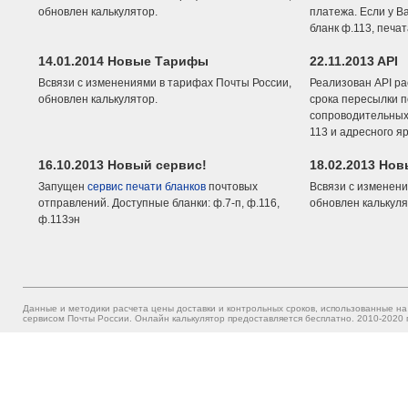
обновлен калькулятор.
платежа. Если у В
бланк ф.113, печа
14.01.2014 Новые Тарифы
22.11.2013 API
Всвязи с изменениями в тарифах Почты России,
Реализован API ра
обновлен калькулятор.
срока пересылки п
сопроводительных 
113 и адресного я
16.10.2013 Новый сервис!
18.02.2013 Но
Запущен
сервис печати бланков
почтовых
Всвязи с изменени
отправлений. Доступные бланки: ф.7-п, ф.116,
обновлен калькуля
ф.113эн
Данные и методики расчета цены доставки и контрольных сроков, использованные на
сервисом Почты России. Онлайн калькулятор предоставляется бесплатно. 2010-2020 