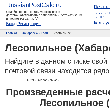
RussianPostCalc.ru
Печать 
Онлайн сервис. Печать бланков, расчет
ф.7-п, ф. 1
доставки, отслеживание отправлений. Автоматизация
ф. 107
интернет магазина. API.
Кальку
Вход
Регистрация
|
Главная
—
Хабаровский Край
— Лесопильное
Лесопильное (Хабар
Найдите в данном списке свой 
почтовой связи находится рядо
682980 (Лесопильное)
Произведенные расче
Лесопильное (