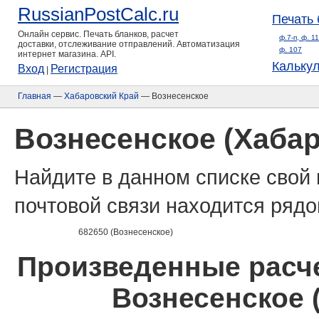
RussianPostCalc.ru
Печать 
Онлайн сервис. Печать бланков, расчет
ф.7-п, ф. 1
доставки, отслеживание отправлений. Автоматизация
ф. 107
интернет магазина. API.
Кальку
Вход
Регистрация
|
Главная
—
Хабаровский Край
— Вознесенское
Вознесенское (Хабар
Найдите в данном списке свой 
почтовой связи находится рядо
682650 (Вознесенское)
Произведенные расче
Вознесенское 