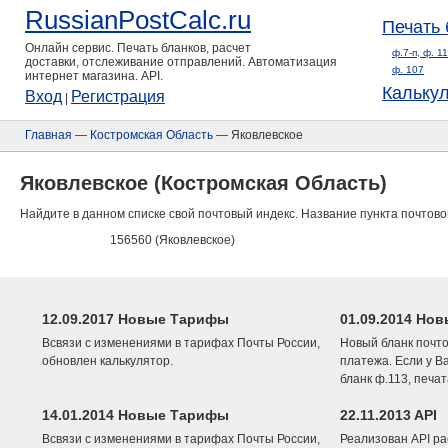
RussianPostCalc.ru
Печать 
Онлайн сервис. Печать бланков, расчет
ф.7-п, ф. 1
доставки, отслеживание отправлений. Автоматизация
ф. 107
интернет магазина. API.
Кальку
Вход
Регистрация
|
Главная
—
Костромская Область
— Яковлевское
Яковлевское (Костромская Область)
Найдите в данном списке свой почтовый индекс. Название пункта почтово
156560 (Яковлевское)
12.09.2017 Новые Тарифы
01.09.2014 Нов
Всвязи с изменениями в тарифах Почты России,
Новый бланк почто
обновлен калькулятор.
платежа. Если у В
бланк ф.113, печа
14.01.2014 Новые Тарифы
22.11.2013 API
Всвязи с изменениями в тарифах Почты России,
Реализован API ра