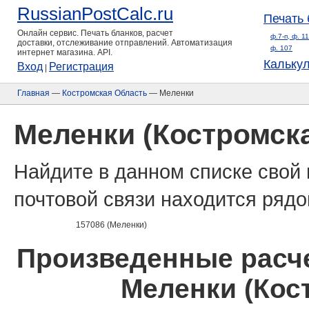
RussianPostCalc.ru
Печать 
Онлайн сервис. Печать бланков, расчет
ф.7-п, ф. 1
доставки, отслеживание отправлений. Автоматизация
ф. 107
интернет магазина. API.
Кальку
Вход
Регистрация
|
Главная
—
Костромская Область
— Меленки
Меленки (Костромск
Найдите в данном списке свой 
почтовой связи находится рядо
157086 (Меленки)
Произведенные расче
Меленки (Кос