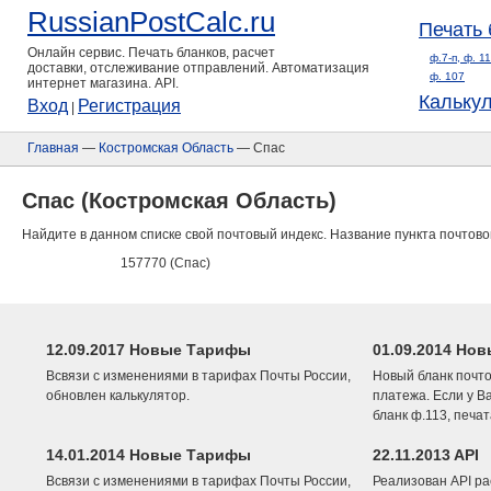
RussianPostCalc.ru
Печать 
Онлайн сервис. Печать бланков, расчет
ф.7-п, ф. 1
доставки, отслеживание отправлений. Автоматизация
ф. 107
интернет магазина. API.
Кальку
Вход
Регистрация
|
Главная
—
Костромская Область
— Спас
Спас (Костромская Область)
Найдите в данном списке свой почтовый индекс. Название пункта почтово
157770 (Спас)
12.09.2017 Новые Тарифы
01.09.2014 Нов
Всвязи с изменениями в тарифах Почты России,
Новый бланк почто
обновлен калькулятор.
платежа. Если у В
бланк ф.113, печа
14.01.2014 Новые Тарифы
22.11.2013 API
Всвязи с изменениями в тарифах Почты России,
Реализован API ра