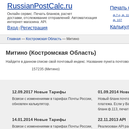
RussianPostCalc.ru
Печать 
Онлайн сервис. Печать бланков, расчет
ф.7-п, ф. 1
доставки, отслеживание отправлений. Автоматизация
ф. 107
интернет магазина. API.
Кальку
Вход
Регистрация
|
Главная
—
Костромская Область
— Митино
Митино (Костромская Область)
Найдите в данном списке свой почтовый индекс. Название пункта почтово
157235 (Митино)
12.09.2017 Новые Тарифы
01.09.2014 Нов
Всвязи с изменениями в тарифах Почты России,
Новый бланк почто
обновлен калькулятор.
платежа. Если у В
бланк ф.113, печа
14.01.2014 Новые Тарифы
22.11.2013 API
Всвязи с изменениями в тарифах Почты России,
Реализован API ра