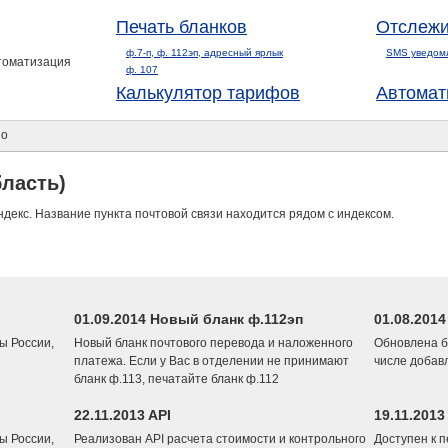
Печать бланков
Отслежи
ф.7-п, ф. 112эп, адресный ярлык
SMS уведом
втоматизация
ф. 107
Калькулятор тарифов
Автомат
но
ласть)
ндекс. Название пункта почтовой связи находится рядом с индексом.
01.09.2014 Новый бланк ф.112эп
01.08.201
ы России,
Новый бланк почтового перевода и наложенного
Обновлена б
платежа. Если у Вас в отделении не принимают
числе добав
бланк ф.113, печатайте бланк ф.112
22.11.2013 API
19.11.2013
ы России,
Реализован API расчета стоимости и контрольного
Доступен к 