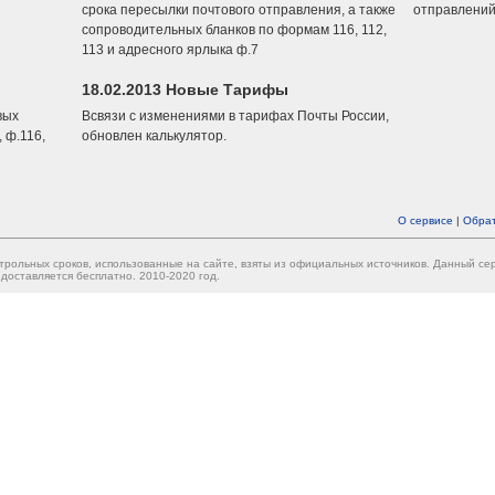
срока пересылки почтового отправления, а также
отправлений
сопроводительных бланков по формам 116, 112,
113 и адресного ярлыка ф.7
18.02.2013 Новые Тарифы
вых
Всвязи с изменениями в тарифах Почты России,
 ф.116,
обновлен калькулятор.
О сервисе
|
Обрат
трольных сроков, использованные на сайте, взяты из официальных источников. Данный с
доставляется бесплатно. 2010-2020 год.