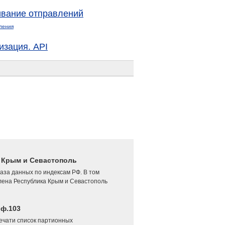
вание отправлений
ления
изация. API
4 Крым и Севастополь
аза данных по индексам РФ. В том
лена Республика Крым и Севастополь
 ф.103
печати список партионных