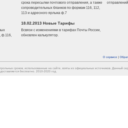
срока пересылки почтового отправления, а также
отправлений
сопроводительных бланков по формам 116, 112,
113 и адресного ярлыка ф.7
18.02.2013 Новые Тарифы
вых
Всвязи с изменениями в тарифах Почты России,
 ф.116,
обновлен калькулятор.
О сервисе
|
Обрат
трольных сроков, использованные на сайте, взяты из официальных источников. Данный с
доставляется бесплатно. 2010-2020 год.