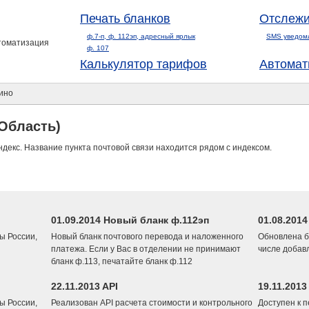
Печать бланков
Отслежи
ф.7-п, ф. 112эп, адресный ярлык
SMS уведом
втоматизация
ф. 107
Калькулятор тарифов
Автомат
ино
Область)
ндекс. Название пункта почтовой связи находится рядом с индексом.
01.09.2014 Новый бланк ф.112эп
01.08.201
ы России,
Новый бланк почтового перевода и наложенного
Обновлена б
платежа. Если у Вас в отделении не принимают
числе добав
бланк ф.113, печатайте бланк ф.112
22.11.2013 API
19.11.2013
ы России,
Реализован API расчета стоимости и контрольного
Доступен к 