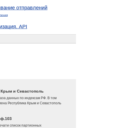
вание отправлений
ления
изация. API
4 Крым и Севастополь
аза данных по индексам РФ. В том
лена Республика Крым и Севастополь
 ф.103
печати список партионных