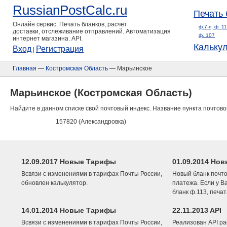
RussianPostCalc.ru
Печать 
Онлайн сервис. Печать бланков, расчет
ф.7-п, ф. 1
доставки, отслеживание отправлений. Автоматизация
ф. 107
интернет магазина. API.
Кальку
Вход
Регистрация
|
Главная
—
Костромская Область
— Марьинское
Марьинское (Костромская Область)
Найдите в данном списке свой почтовый индекс. Название пункта почтово
157820 (Александровка)
12.09.2017 Новые Тарифы
01.09.2014 Нов
Всвязи с изменениями в тарифах Почты России,
Новый бланк почто
обновлен калькулятор.
платежа. Если у В
бланк ф.113, печа
14.01.2014 Новые Тарифы
22.11.2013 API
Всвязи с изменениями в тарифах Почты России,
Реализован API ра