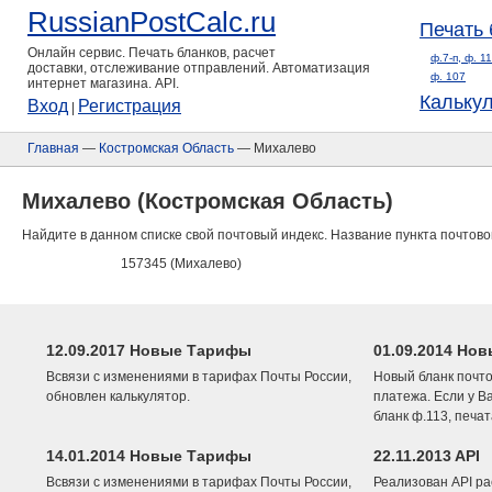
RussianPostCalc.ru
Печать 
Онлайн сервис. Печать бланков, расчет
ф.7-п, ф. 1
доставки, отслеживание отправлений. Автоматизация
ф. 107
интернет магазина. API.
Кальку
Вход
Регистрация
|
Главная
—
Костромская Область
— Михалево
Михалево (Костромская Область)
Найдите в данном списке свой почтовый индекс. Название пункта почтово
157345 (Михалево)
12.09.2017 Новые Тарифы
01.09.2014 Нов
Всвязи с изменениями в тарифах Почты России,
Новый бланк почто
обновлен калькулятор.
платежа. Если у В
бланк ф.113, печа
14.01.2014 Новые Тарифы
22.11.2013 API
Всвязи с изменениями в тарифах Почты России,
Реализован API ра