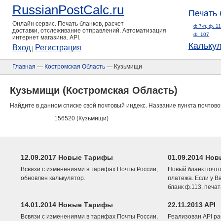
RussianPostCalc.ru
Печать 
Онлайн сервис. Печать бланков, расчет
ф.7-п, ф. 1
доставки, отслеживание отправлений. Автоматизация
ф. 107
интернет магазина. API.
Кальку
Вход
Регистрация
|
Главная
—
Костромская Область
— Кузьмищи
Кузьмищи (Костромская Область)
Найдите в данном списке свой почтовый индекс. Название пункта почтово
156520 (Кузьмищи)
12.09.2017 Новые Тарифы
01.09.2014 Нов
Всвязи с изменениями в тарифах Почты России,
Новый бланк почто
обновлен калькулятор.
платежа. Если у В
бланк ф.113, печа
14.01.2014 Новые Тарифы
22.11.2013 API
Всвязи с изменениями в тарифах Почты России,
Реализован API ра