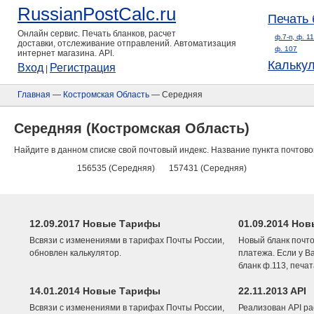
RussianPostCalc.ru
Печать 
Онлайн сервис. Печать бланков, расчет
ф.7-п, ф. 1
доставки, отслеживание отправлений. Автоматизация
ф. 107
интернет магазина. API.
Кальку
Вход
Регистрация
|
Главная
—
Костромская Область
— Середняя
Середняя (Костромская Область)
Найдите в данном списке свой почтовый индекс. Название пункта почтово
156535 (Середняя)
157431 (Середняя)
12.09.2017 Новые Тарифы
01.09.2014 Нов
Всвязи с изменениями в тарифах Почты России,
Новый бланк почто
обновлен калькулятор.
платежа. Если у В
бланк ф.113, печа
14.01.2014 Новые Тарифы
22.11.2013 API
Всвязи с изменениями в тарифах Почты России,
Реализован API ра