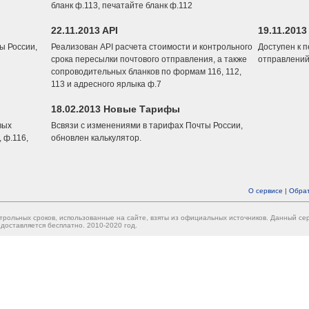
бланк ф.113, печатайте бланк ф.112
22.11.2013 API
19.11.2013
ы России,
Реализован API расчета стоимости и контрольного
Доступен к 
срока пересылки почтового отправления, а также
отправлений
сопроводительных бланков по формам 116, 112,
113 и адресного ярлыка ф.7
18.02.2013 Новые Тарифы
вых
Всвязи с изменениями в тарифах Почты России,
 ф.116,
обновлен калькулятор.
О сервисе
|
Обрат
трольных сроков, использованные на сайте, взяты из официальных источников. Данный с
доставляется бесплатно. 2010-2020 год.