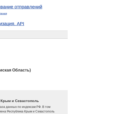
вание отправлений
ления
изация. API
мская Область)
4 Крым и Севастополь
аза данных по индексам РФ. В том
лена Республика Крым и Севастополь