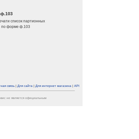
 ф.103
печати список партионных
 по форме ф.103
ная связь
|
Для сайта
|
Для интернет магазина
|
API
ервис не является официальным