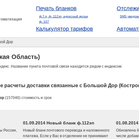
Печать бланков
Отслежи
ф.7-п, ф. 112эп, адресный ярлык
SMS уведом
втоматизация
ф. 107
Калькулятор тарифов
Автомат
ой Дор
кая Область)
ндекс. Название пункта почтовой связи находится рядом с индексом.
 расчеты доставки связанные с Большой Дор (Костро
ор
(157046) стоимость и срок
01.09.2014 Новый бланк ф.112эп
01.08.201
ы России,
Новый бланк почтового перевода и наложенного
Обновлена б
платежа. Если у Вас в отделении не принимают
числе добав