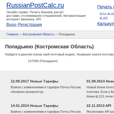
RussianPostCalc.ru
Печать 
Онлайн сервис. Печать бланков, расчет
ф.7-п, ф. 1
доставки, отслеживание отправлений. Автоматизация
ф. 107
интернет магазина. API.
Кальку
Вход
Регистрация
|
Главная
—
Костромская Область
— Попадьино
Попадьино (Костромская Область)
Найдите в данном списке свой почтовый индекс. Название пункта почтово
157085 (Попадьино)
12.09.2017 Новые Тарифы
01.09.2014 Нов
Всвязи с изменениями в тарифах Почты России,
Новый бланк почто
обновлен калькулятор.
платежа. Если у В
бланк ф.113, печа
14.01.2014 Новые Тарифы
22.11.2013 API
Всвязи с изменениями в тарифах Почты России,
Реализован API ра