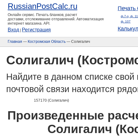
RussianPostCalc.ru
Печать 
Онлайн сервис. Печать бланков, расчет
ф.7-п, ф. 1
доставки, отслеживание отправлений. Автоматизация
ф. 107
интернет магазина. API.
Кальку
Вход
Регистрация
|
Главная
—
Костромская Область
— Солигалич
Солигалич (Костром
Найдите в данном списке свой 
почтовой связи находится рядо
157170 (Солигалич)
Произведенные расче
Солигалич (Ко