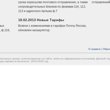
срока пересылки почтового отправления, а также
отправлений
сопроводительных бланков по формам 116, 112,
113 и адресного ярлыка ф.7
18.02.2013 Новые Тарифы
вых
Всвязи с изменениями в тарифах Почты России,
 ф.116,
обновлен калькулятор.
О сервисе
|
Обрат
трольных сроков, использованные на сайте, взяты из официальных источников. Данный с
доставляется бесплатно. 2010-2020 год.