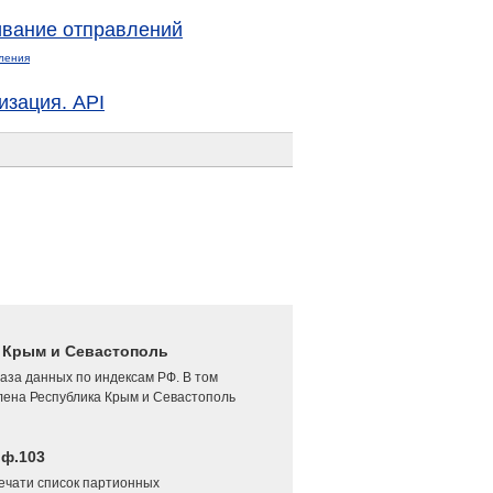
вание отправлений
ления
изация. API
4 Крым и Севастополь
аза данных по индексам РФ. В том
лена Республика Крым и Севастополь
 ф.103
печати список партионных