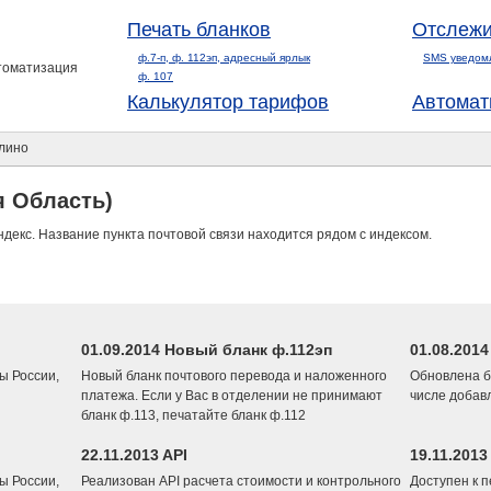
Печать бланков
Отслежи
ф.7-п, ф. 112эп, адресный ярлык
SMS уведом
втоматизация
ф. 107
Калькулятор тарифов
Автомат
лино
я Область)
ндекс. Название пункта почтовой связи находится рядом с индексом.
01.09.2014 Новый бланк ф.112эп
01.08.201
ы России,
Новый бланк почтового перевода и наложенного
Обновлена б
платежа. Если у Вас в отделении не принимают
числе добав
бланк ф.113, печатайте бланк ф.112
22.11.2013 API
19.11.2013
ы России,
Реализован API расчета стоимости и контрольного
Доступен к 