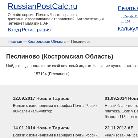
RussianPostCalc.ru
Печать 
Онлайн сервис. Печать бланков, расчет
ф.7-п, ф. 1
доставки, отслеживание отправлений. Автоматизация
ф. 107
интернет магазина. API.
Кальку
Вход
Регистрация
|
Главная
—
Костромская Область
— Песлиново
Песлиново (Костромская Область)
Найдите в данном списке свой почтовый индекс. Название пункта почтово
157194 (Песлиново)
12.09.2017 Новые Тарифы
01.09.2014 Нов
Всвязи с изменениями в тарифах Почты России,
Новый бланк почто
обновлен калькулятор.
платежа. Если у В
бланк ф.113, печа
14.01.2014 Новые Тарифы
22.11.2013 API
Всвязи с изменениями в тарифах Почты России,
Реализован API ра