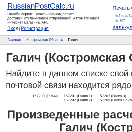
RussianPostCalc.ru
Печать 
Онлайн сервис. Печать бланков, расчет
ф.7-п, ф. 1
доставки, отслеживание отправлений. Автоматизация
ф. 107
интернет магазина. API.
Кальку
Вход
Регистрация
|
Главная
—
Костромская Область
— Галич
Галич (Костромская 
Найдите в данном списке свой 
почтовой связи находится рядо
157200 (Галич)
157201 (Галич 1)
157203 (Галич 3)
157202 (Галич 2)
157209 (Галич Почт
Произведенные расче
Галич (Кост