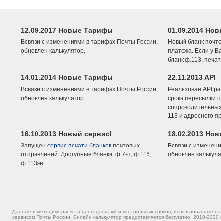
12.09.2017 Новые Тарифы
01.09.2014 Нов
Всвязи с изменениями в тарифах Почты России,
Новый бланк почто
обновлен калькулятор.
платежа. Если у В
бланк ф.113, печа
14.01.2014 Новые Тарифы
22.11.2013 API
Всвязи с изменениями в тарифах Почты России,
Реализован API ра
обновлен калькулятор.
срока пересылки п
сопроводительных 
113 и адресного я
16.10.2013 Новый сервис!
18.02.2013 Но
Запущен
сервис печати бланков
почтовых
Всвязи с изменени
отправлений. Доступные бланки: ф.7-п, ф.116,
обновлен калькуля
ф.113эн
Данные и методики расчета цены доставки и контрольных сроков, использованные на
сервисом Почты России. Онлайн калькулятор предоставляется бесплатно. 2010-2020 