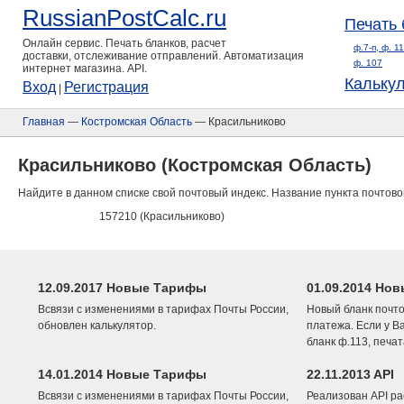
RussianPostCalc.ru
Печать 
Онлайн сервис. Печать бланков, расчет
ф.7-п, ф. 1
доставки, отслеживание отправлений. Автоматизация
ф. 107
интернет магазина. API.
Кальку
Вход
Регистрация
|
Главная
—
Костромская Область
— Красильниково
Красильниково (Костромская Область)
Найдите в данном списке свой почтовый индекс. Название пункта почтово
157210 (Красильниково)
12.09.2017 Новые Тарифы
01.09.2014 Нов
Всвязи с изменениями в тарифах Почты России,
Новый бланк почто
обновлен калькулятор.
платежа. Если у В
бланк ф.113, печа
14.01.2014 Новые Тарифы
22.11.2013 API
Всвязи с изменениями в тарифах Почты России,
Реализован API ра