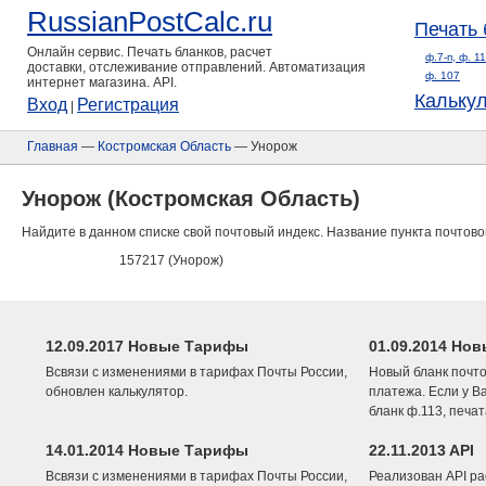
RussianPostCalc.ru
Печать 
Онлайн сервис. Печать бланков, расчет
ф.7-п, ф. 1
доставки, отслеживание отправлений. Автоматизация
ф. 107
интернет магазина. API.
Кальку
Вход
Регистрация
|
Главная
—
Костромская Область
— Унорож
Унорож (Костромская Область)
Найдите в данном списке свой почтовый индекс. Название пункта почтово
157217 (Унорож)
12.09.2017 Новые Тарифы
01.09.2014 Нов
Всвязи с изменениями в тарифах Почты России,
Новый бланк почто
обновлен калькулятор.
платежа. Если у В
бланк ф.113, печа
14.01.2014 Новые Тарифы
22.11.2013 API
Всвязи с изменениями в тарифах Почты России,
Реализован API ра