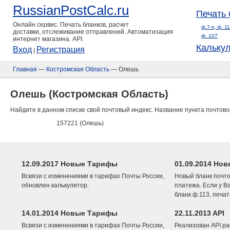
RussianPostCalc.ru
Печать 
Онлайн сервис. Печать бланков, расчет
ф.7-п, ф. 1
доставки, отслеживание отправлений. Автоматизация
ф. 107
интернет магазина. API.
Кальку
Вход
Регистрация
|
Главная
—
Костромская Область
— Олешь
Олешь (Костромская Область)
Найдите в данном списке свой почтовый индекс. Название пункта почтово
157221 (Олешь)
12.09.2017 Новые Тарифы
01.09.2014 Нов
Всвязи с изменениями в тарифах Почты России,
Новый бланк почто
обновлен калькулятор.
платежа. Если у В
бланк ф.113, печа
14.01.2014 Новые Тарифы
22.11.2013 API
Всвязи с изменениями в тарифах Почты России,
Реализован API ра