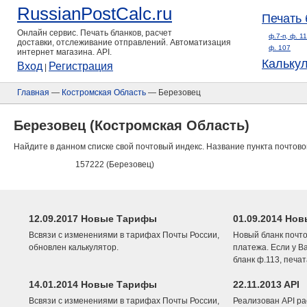
RussianPostCalc.ru
Печать 
Онлайн сервис. Печать бланков, расчет
ф.7-п, ф. 1
доставки, отслеживание отправлений. Автоматизация
ф. 107
интернет магазина. API.
Кальку
Вход
Регистрация
|
Главная
—
Костромская Область
— Березовец
Березовец (Костромская Область)
Найдите в данном списке свой почтовый индекс. Название пункта почтово
157222 (Березовец)
12.09.2017 Новые Тарифы
01.09.2014 Нов
Всвязи с изменениями в тарифах Почты России,
Новый бланк почто
обновлен калькулятор.
платежа. Если у В
бланк ф.113, печа
14.01.2014 Новые Тарифы
22.11.2013 API
Всвязи с изменениями в тарифах Почты России,
Реализован API ра