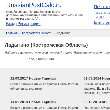
RussianPostCalc.ru
Печать 
Онлайн сервис. Печать бланков, расчет
ф.7-п, ф. 1
доставки, отслеживание отправлений. Автоматизация
ф. 107
интернет магазина. API.
Кальку
Вход
Регистрация
|
Главная
—
Костромская Область
— Ладыгино
Ладыгино (Костромская Область)
Найдите в данном списке свой почтовый индекс. Название пункта почтово
157224 (Ладыгино)
12.09.2017 Новые Тарифы
01.09.2014 Нов
Всвязи с изменениями в тарифах Почты России,
Новый бланк почто
обновлен калькулятор.
платежа. Если у В
бланк ф.113, печа
14.01.2014 Новые Тарифы
22.11.2013 API
Всвязи с изменениями в тарифах Почты России,
Реализован API ра