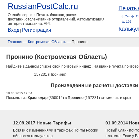
RussianPostCalc.ru
Печать 
Онлайн сервис. Печать бланков, расчет
ф.7-п, ф. 1
доставки, отслеживание отправлений. Автоматизация
ф. 107
интернет магазина. API.
Кальку
Вход
Регистрация
|
Главная
—
Костромская Область
— Пронино
Пронино (Костромская Область)
Найдите в данном списке свой почтовый индекс. Название пункта почтово
157231 (Пронино)
Произведенные расчеты доставки 
18.06.2015 12:54
Посылка из
Краснодар
(350012) в
Пронино
(157231) стоимость и срок
12.09.2017 Новые Тарифы
01.09.2014 Нов
Всвязи с изменениями в тарифах Почты России,
Новый бланк почто
обновлен калькулятор.
платежа. Если у В