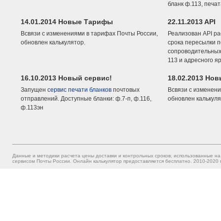
бланк ф.113, печа
14.01.2014 Новые Тарифы
22.11.2013 API
Всвязи с изменениями в тарифах Почты России,
Реализован API ра
обновлен калькулятор.
срока пересылки п
сопроводительных 
113 и адресного я
16.10.2013 Новый сервис!
18.02.2013 Но
Запущен
сервис печати бланков
почтовых
Всвязи с изменени
отправлений. Доступные бланки: ф.7-п, ф.116,
обновлен калькуля
ф.113эн
Данные и методики расчета цены доставки и контрольных сроков, использованные на
сервисом Почты России. Онлайн калькулятор предоставляется бесплатно. 2010-2020 