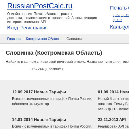
RussianPostCalc.ru
Печать 
Онлайн сервис. Печать бланков, расчет
ф.7-п, ф. 1
доставки, отслеживание отправлений. Автоматизация
ф. 107
интернет магазина. API.
Кальку
Вход
Регистрация
|
Главная
—
Костромская Область
— Словинка
Словинка (Костромская Область)
Найдите в данном списке свой почтовый индекс. Название пункта почтово
157244 (Словинка)
12.09.2017 Новые Тарифы
01.09.2014 Нов
Всвязи с изменениями в тарифах Почты России,
Новый бланк почто
обновлен калькулятор.
платежа. Если у В
бланк ф.113, печа
14.01.2014 Новые Тарифы
22.11.2013 API
Всвязи с изменениями в тарифах Почты России,
Реализован API ра